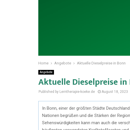
Home
Angebote
Aktuelle Dieselpreise in Bonn
Angebote
Aktuelle Dieselpreise in
Published by Lerntherapie-koeke.de
August 18, 2023
In Bonn, einer der größten Städte Deutschla
Nationen begrüßen und die Stärken der Region
Sehenswürdigkeiten kann man auch die verschi
häufigsten verwendeten Kraftstoffsorten und da