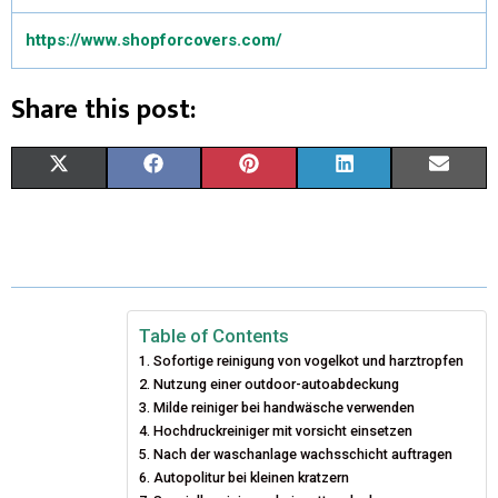
https://www.shopforcovers.com/
Share this post:
X
F
P
L
E
(
A
I
I
M
T
C
N
N
A
W
E
T
K
I
I
B
E
E
L
Table of Contents
Sofortige reinigung von vogelkot und harztropfen
T
O
R
D
Nutzung einer outdoor-autoabdeckung
T
Milde reiniger bei handwäsche verwenden
O
E
I
Hochdruckreiniger mit vorsicht einsetzen
E
K
S
N
Nach der waschanlage wachsschicht auftragen
Autopolitur bei kleinen kratzern
R
T