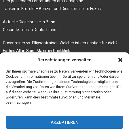
Den passenden Lehrer finden auf Lernigo.de
Tanken in Krefeld – Benzin- und Dieselpreise im Fokus
Aktuelle Dieselpreise in Bonn
Gesunde Tees in Deutschland
Crosstrainer vs. Ellipsentrainer: Welcher ist der richtige für dich?
Futties Allan Saint Maximin Rückblick
Berechtigungen verwalten
Rosenbogen mit Tor Bestseller
Tische aus Gerüstbrettern
Um Ihnen optimale Erlebnisse zu bieten, verwenden wir Technologien wie
Cookies, um Informationen über Ihr Gerät zu speichern und/oder darauf
zuzugreifen. Die Zustimmung zu diesen Technologien ermöglicht uns
die Verarbeitung von Daten wie Ihrem Surfverhalten oder eindeutigen IDs
auf dieser Website. Wenn Sie Ihre Zustimmung nicht erteilen oder
widerrufen, kann dies bestimmte Funktionen und Merkmale
beeinträchtigen.
AKZEPTIEREN