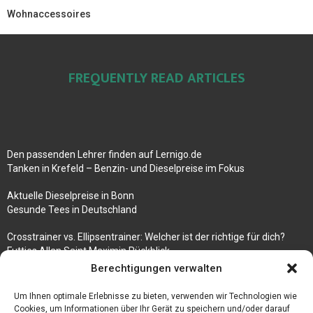
Wohnaccessoires
FREQUENTLY READ ARTICLES
Den passenden Lehrer finden auf Lernigo.de
Tanken in Krefeld – Benzin- und Dieselpreise im Fokus
Aktuelle Dieselpreise in Bonn
Gesunde Tees in Deutschland
Crosstrainer vs. Ellipsentrainer: Welcher ist der richtige für dich?
Futties Allan Saint Maximin Rückblick
Berechtigungen verwalten
Rosenbogen mit Tor Bestseller
Tische aus Gerüstbrettern
Um Ihnen optimale Erlebnisse zu bieten, verwenden wir Technologien wie
Cookies, um Informationen über Ihr Gerät zu speichern und/oder darauf