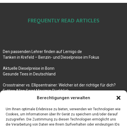
FREQUENTLY READ ARTICLES
Den passenden Lehrer finden auf Lernigo.de
Tanken in Krefeld – Benzin- und Dieselpreise im Fokus
Aktuelle Dieselpreise in Bonn
Gesunde Tees in Deutschland
Crosstrainer vs. Ellipsentrainer: Welcher ist der richtige für dich?
Futties Allan Saint Maximin Rückblick
Berechtigungen verwalten
Rosenbogen mit Tor Bestseller
Tische aus Gerüstbrettern
Um Ihnen optimale Erlebnisse zu bieten, verwenden wir Technologien wie
Cookies, um Informationen über Ihr Gerät zu speichern und/oder darauf
zuzugreifen. Die Zustimmung zu diesen Technologien ermöglicht uns
die Verarbeitung von Daten wie Ihrem Surfverhalten oder eindeutigen IDs