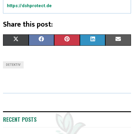
https://dshprotect.de
Share this post:
X
F
P
L
E
(
A
I
I
M
T
C
N
N
A
DETEKTIV
W
E
T
K
I
I
B
E
E
L
T
O
R
D
T
O
E
I
E
K
S
N
RECENT POSTS
R
T