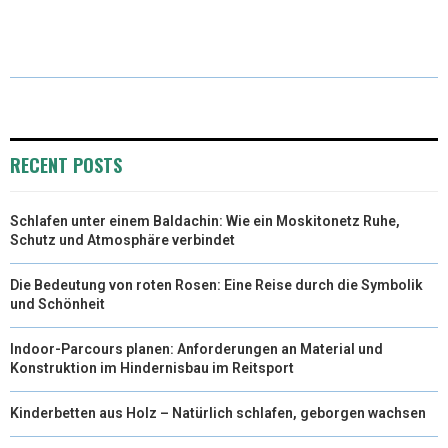
(
A
I
I
M
T
C
N
N
A
W
E
T
K
I
I
B
E
E
L
T
O
R
D
RECENT POSTS
T
O
E
I
Schlafen unter einem Baldachin: Wie ein Moskitonetz Ruhe,
E
K
S
N
Schutz und Atmosphäre verbindet
R
T
Die Bedeutung von roten Rosen: Eine Reise durch die Symbolik
)
und Schönheit
Indoor-Parcours planen: Anforderungen an Material und
Konstruktion im Hindernisbau im Reitsport
Kinderbetten aus Holz – Natürlich schlafen, geborgen wachsen