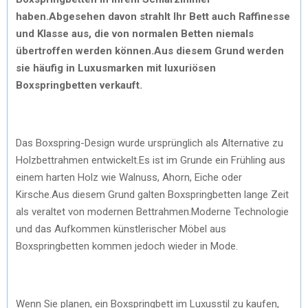
haben.Abgesehen davon strahlt Ihr Bett auch Raffinesse
und Klasse aus, die von normalen Betten niemals
übertroffen werden können.Aus diesem Grund werden
sie häufig in Luxusmarken mit luxuriösen
Boxspringbetten verkauft.
Das Boxspring-Design wurde ursprünglich als Alternative zu
Holzbettrahmen entwickelt.Es ist im Grunde ein Frühling aus
einem harten Holz wie Walnuss, Ahorn, Eiche oder
Kirsche.Aus diesem Grund galten Boxspringbetten lange Zeit
als veraltet von modernen Bettrahmen.Moderne Technologie
und das Aufkommen künstlerischer Möbel aus
Boxspringbetten kommen jedoch wieder in Mode.
Wenn Sie planen, ein Boxspringbett im Luxusstil zu kaufen,