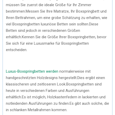
müssen Sie zuerst die ideale Größe für Ihr Zimmer
bestimmen.Messen Sie Ihre Matratze, Ihr Boxspringbett und
Ihren Bettrahmen, um eine grobe Schätzung zu erhalten, wie
viel Boxspringbetten luxuriöse Betten sein sollten.Diese
Betten sind jedoch in verschiedenen Größen
erhältlich.Kennen Sie die Größe Ihrer Boxspringbetten, bevor
Sie sich für eine Luxusmarke für Boxspringbetten
entscheiden.
Luxus-Boxspringbetten werden
normalerweise mit
handgeschnitzten Holzdesigns hergestellt.Dies ergibt einen
klassischeren und zeitloseren Look.Boxspringbetten sind
heute in verschiedenen Farben und Ausführungen
erhältlich.Es ist möglich, Holzkastenfedern in lackierten und
notleidenden Ausführungen zu finden.Es gibt auch solche, die
in schlanken Metallrahmen kommen.