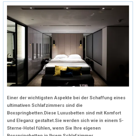
Einer der wichtigsten Aspekte bei der Schaffung eines
ultimativen Schlafzimmers sind die
Boxspringbetten.Diese Luxusbetten sind mit Komfort
und Eleganz gestaltet.Sie werden sich wie in einem 5-
Sterne-Hotel fühlen, wenn Sie Ihre eigenen
Boxspringbetten in Ihrem Schlafzimmer