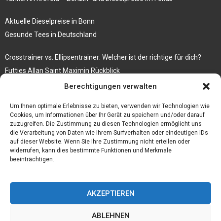
Aktuelle Dieselpreise in Bonn
Gesunde Tees in Deutschland
Crosstrainer vs. Ellipsentrainer: Welcher ist der richtige für dich?
Futties Allan Saint Maximin Rückblick
Berechtigungen verwalten
Rosenbogen mit Tor Bestseller
Tische aus Gerüstbrettern
Um Ihnen optimale Erlebnisse zu bieten, verwenden wir Technologien wie
Cookies, um Informationen über Ihr Gerät zu speichern und/oder darauf
zuzugreifen. Die Zustimmung zu diesen Technologien ermöglicht uns
die Verarbeitung von Daten wie Ihrem Surfverhalten oder eindeutigen IDs
auf dieser Website. Wenn Sie Ihre Zustimmung nicht erteilen oder
widerrufen, kann dies bestimmte Funktionen und Merkmale
beeinträchtigen.
AKZEPTIEREN
ABLEHNEN