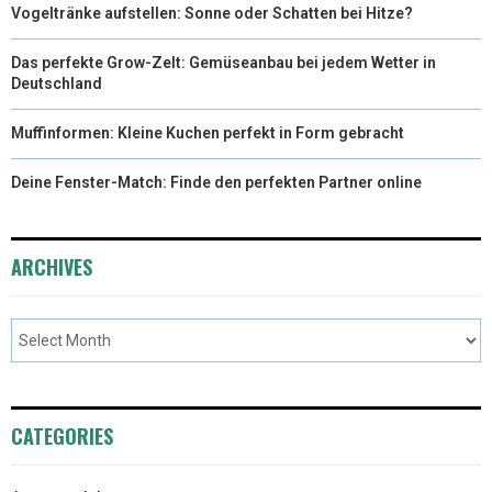
Vogeltränke aufstellen: Sonne oder Schatten bei Hitze?
Das perfekte Grow-Zelt: Gemüseanbau bei jedem Wetter in
Deutschland
Muffinformen: Kleine Kuchen perfekt in Form gebracht
Deine Fenster-Match: Finde den perfekten Partner online
ARCHIVES
CATEGORIES