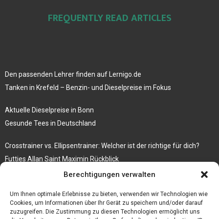
FREQUENTLY READ ARTICLES
Den passenden Lehrer finden auf Lernigo.de
Tanken in Krefeld – Benzin- und Dieselpreise im Fokus
Aktuelle Dieselpreise in Bonn
Gesunde Tees in Deutschland
Crosstrainer vs. Ellipsentrainer: Welcher ist der richtige für dich?
Futties Allan Saint Maximin Rückblick
Berechtigungen verwalten
Rosenbogen mit Tor Bestseller
Tische aus Gerüstbrettern
Um Ihnen optimale Erlebnisse zu bieten, verwenden wir Technologien wie
Cookies, um Informationen über Ihr Gerät zu speichern und/oder darauf
zuzugreifen. Die Zustimmung zu diesen Technologien ermöglicht uns