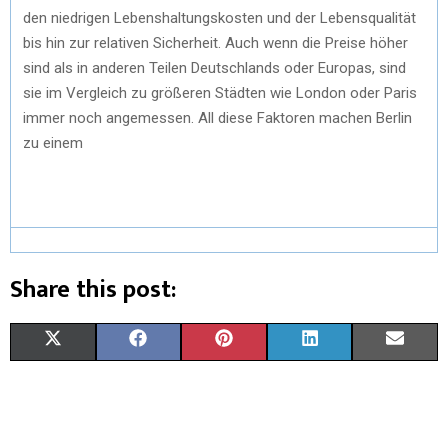
den niedrigen Lebenshaltungskosten und der Lebensqualität
bis hin zur relativen Sicherheit. Auch wenn die Preise höher
sind als in anderen Teilen Deutschlands oder Europas, sind
sie im Vergleich zu größeren Städten wie London oder Paris
immer noch angemessen. All diese Faktoren machen Berlin
zu einem
Share this post:
X
F
P
L
E
(
A
I
I
M
T
C
N
N
A