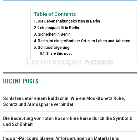
W
E
T
K
I
I
B
E
E
L
Table of Contents
Die Lebenshaltungskosten in Berlin
T
O
R
D
Lebensqualität in Berlin
T
Sicherheit in Berlin
O
E
I
Berlin ist ein großartiger Ort zum Leben und Arbeiten
E
K
S
N
Schlussfolgerung
Share this post:
R
T
)
RECENT POSTS
Schlafen unter einem Baldachin: Wie ein Moskitonetz Ruhe,
Schutz und Atmosphäre verbindet
Die Bedeutung von roten Rosen: Eine Reise durch die Symbolik
und Schönheit
Indoor-Parcours planen: Anforderungen an Material und