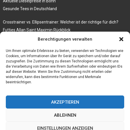
Aktuelle Dieselpreise in Bonn
Gesunde Tees in Deutschland
Crosstrainer vs. Ellipsentrainer: Welcher ist der richtige für dich?
Futties Allan Saint Maximin Rückblick
Berechtigungen verwalten
Rosenbogen mit Tor Bestseller
Tische aus Gerüstbrettern
Um Ihnen optimale Erlebnisse zu bieten, verwenden wir Technologien wie
Cookies, um Informationen über Ihr Gerät zu speichern und/oder darauf
zuzugreifen. Die Zustimmung zu diesen Technologien ermöglicht uns
die Verarbeitung von Daten wie Ihrem Surfverhalten oder eindeutigen IDs
auf dieser Website. Wenn Sie Ihre Zustimmung nicht erteilen oder
widerrufen, kann dies bestimmte Funktionen und Merkmale
beeinträchtigen.
AKZEPTIEREN
ABLEHNEN
@2023 - www.Lerntherapie-koeke.de. All Right Reserved.
EINSTELLUNGEN ANZEIGEN