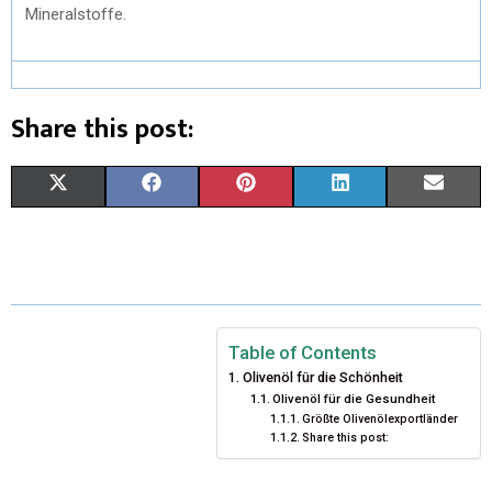
Mineralstoffe.
Share this post:
X
F
P
L
E
(
A
I
I
M
T
C
N
N
A
W
E
T
K
I
I
B
E
E
L
Table of Contents
Olivenöl für die Schönheit
T
O
R
D
Olivenöl für die Gesundheit
Größte Olivenölexportländer
T
O
E
I
Share this post:
E
K
S
N