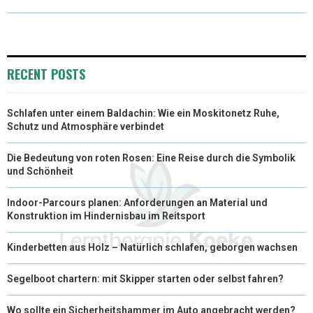
W
E
T
K
I
I
B
E
E
L
T
O
R
D
RECENT POSTS
T
O
E
I
Schlafen unter einem Baldachin: Wie ein Moskitonetz Ruhe,
E
K
S
N
Schutz und Atmosphäre verbindet
R
T
Die Bedeutung von roten Rosen: Eine Reise durch die Symbolik
)
und Schönheit
Indoor-Parcours planen: Anforderungen an Material und
Konstruktion im Hindernisbau im Reitsport
Kinderbetten aus Holz – Natürlich schlafen, geborgen wachsen
Segelboot chartern: mit Skipper starten oder selbst fahren?
Wo sollte ein Sicherheitshammer im Auto angebracht werden?