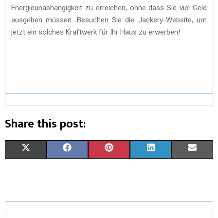
Energieunabhängigkeit zu erreichen, ohne dass Sie viel Geld
ausgeben müssen. Besuchen Sie die Jackery-Website, um
jetzt ein solches Kraftwerk für Ihr Haus zu erwerben!
Share this post:
X
F
P
L
E
(
A
I
I
M
T
C
N
N
A
W
E
T
K
I