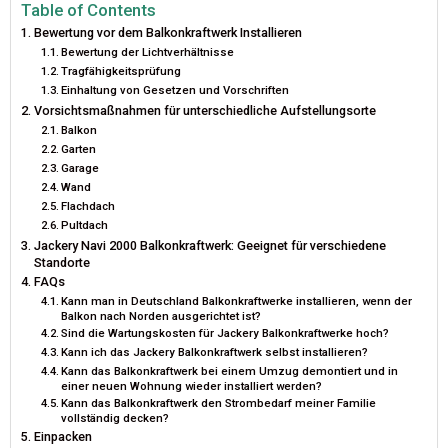
I
B
E
E
L
Table of Contents
Bewertung vor dem Balkonkraftwerk Installieren
T
O
R
D
Bewertung der Lichtverhältnisse
Tragfähigkeitsprüfung
T
O
E
I
Einhaltung von Gesetzen und Vorschriften
Vorsichtsmaßnahmen für unterschiedliche Aufstellungsorte
E
K
S
N
Balkon
R
T
Garten
Garage
)
Wand
Flachdach
Pultdach
Jackery Navi 2000 Balkonkraftwerk: Geeignet für verschiedene
Standorte
FAQs
Kann man in Deutschland Balkonkraftwerke installieren, wenn der
Balkon nach Norden ausgerichtet ist?
Sind die Wartungskosten für Jackery Balkonkraftwerke hoch?
Kann ich das Jackery Balkonkraftwerk selbst installieren?
Kann das Balkonkraftwerk bei einem Umzug demontiert und in
einer neuen Wohnung wieder installiert werden?
Kann das Balkonkraftwerk den Strombedarf meiner Familie
vollständig decken?
Einpacken