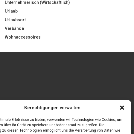
Unternehmerisch (Wirtschaftlich)
Urlaub
Urlaubsort
Verbände
Wohnaccessoires
Welcher ist der
Rosenbogen mit Tor Bestseller
Berechtigungen verwalten
Tische aus Gerüstbrettern
blick
timale Erlebnisse zu bieten, verwenden wir Technologien wie Cookies, um
n über Ihr Gerät zu speichern und/oder darauf zuzugreifen. Die
zu diesen Technologien ermöglicht uns die Verarbeitung von Daten wie