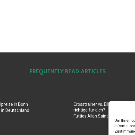
FREQUENTLY READ ARTICLES
lpreise in Bonn
Crosstrainer vs. Ellipsentrainer: 
richtige für dich?
 in Deutschland
Futties Allan Saint Maximin Rück
Um Ihnen op
Informatione
Zustimmung 